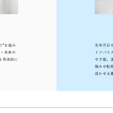
の”を組み
生年月日
在・未来の
イフパス
を具体的に
や才能、
強みや転
活かせる